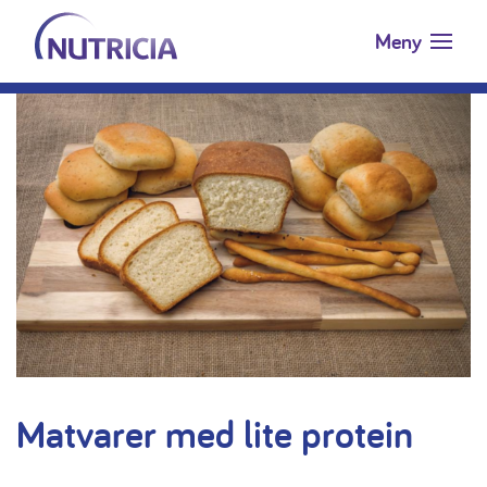
Nutricia.no
Hopp til innholdet
Meny
Matvarer med lite protein