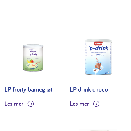
LP fruity barnegrøt
LP drink choco
Les mer
Les mer