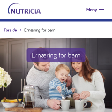
Nutricia.no
Hopp til innholdet
Meny
Forside
Ernæring for barn
Ernæring for barn