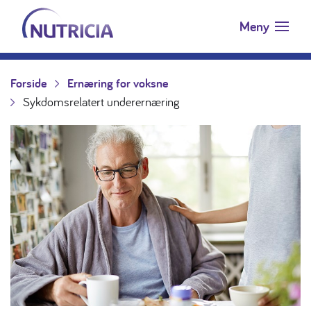
Nutricia.no
Hopp til innholdet
Meny
Forside
Ernæring for voksne
Sykdomsrelatert underernæring