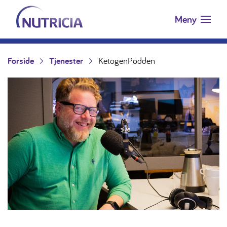
Nutricia.no
Hopp til innholdet
Meny
Forside
Tjenester
KetogenPodden