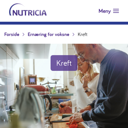
Nutricia.no
Hopp til innholdet
Meny
Forside
Ernæring for voksne
Kreft
Kreft