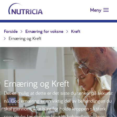
Nutricia.no
Hopp til innholdet
Meny
Forside
Ernæring for voksne
Kreft
Ernæring og Kreft
Ernæring og Kreft
Det er mulig at dette er det siste du tenker på akkurat
nå. God ernæring er en viktig del av behandlingen du
skal gjennom, ikke bare for holde kroppen så sterk
som mulig før den medisinske behandlingen, men