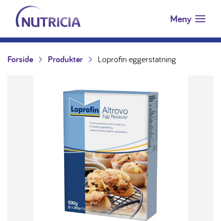
Nutricia.no
Hopp til innholdet
Meny
Forside
Produkter
Loprofin eggerstatning