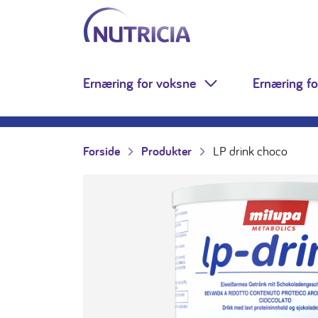
Nutricia.no
Hopp til innholdet
Ernæring for voksne
Ernæring fo
Toggle Dropdown
Forside
Produkter
LP drink choco