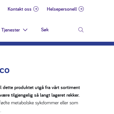
Kontakt oss
Helsepersonell
Tjenester
 Dropdown
Toggle Dropdown
Søk
oco
l dette produktet utgå fra vårt sortiment
ære tilgjengelig så langt lageret rekker.
dfødte metabolske sykdommer eller som
.