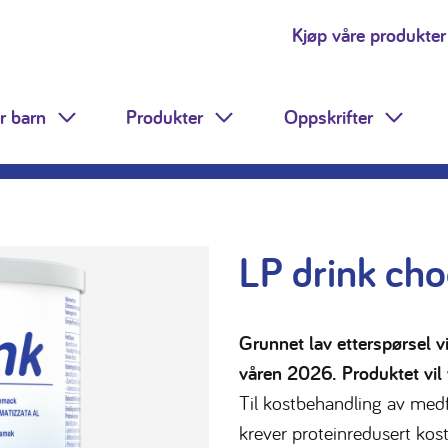
Kjøp våre produkter
r barn
Produkter
Oppskrifter
Toggle Dropdown
Toggle Dropdown
Toggle
LP drink ch
Grunnet lav etterspørsel vi
våren 2026. Produktet vil v
Til kostbehandling av me
krever proteinredusert kost