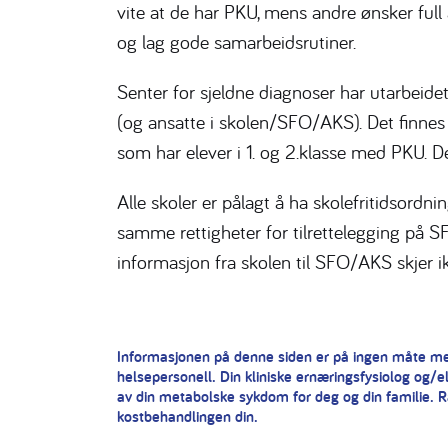
vite at de har PKU, mens andre ønsker full å
og lag gode samarbeidsrutiner.
Senter for sjeldne diagnoser har utarbeide
(og ansatte i skolen/SFO/AKS). Det finnes i
som har elever i 1. og 2.klasse med PKU. D
Alle skoler er pålagt å ha skolefritidsordn
samme rettigheter for tilrettelegging på 
informasjon fra skolen til SFO/AKS skjer i
Informasjonen på denne siden er på ingen måte men
helsepersonell. Din kliniske ernæringsfysiolog og/ell
av din metabolske sykdom for deg og din familie. Rå
kostbehandlingen din.