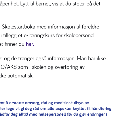
penhet. Lytt til barnet, vis at du stoler på det
t Skolestartboka med informasjon til foreldre
 tillegg et e-læringskurs for skolepersonell
et finner du
her.
ing og de trenger også informasjon. Man har ikke
SFO/AKS som i skolen og overføring av
kke automatisk.
t å erstatte omsorg, råd og medisinsk tilsyn av
er lege vil gi deg råd om alle aspekter knyttet til håndtering
dfør deg alltid med helsepersonell før du gjør endringer i