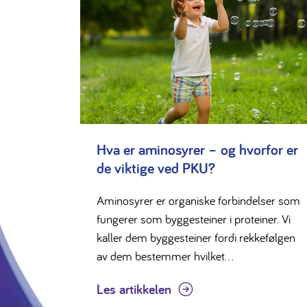
Hva er aminosyrer – og hvorfor er
de viktige ved PKU?
Aminosyrer er organiske forbindelser som
fungerer som byggesteiner i proteiner. Vi
kaller dem byggesteiner fordi rekkefølgen
av dem bestemmer hvilket...
Les artikkelen