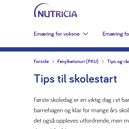
Nutricia.no
Hopp til innholdet
Ernæring for voksne
Ernæring fo
Toggle Dropdown
Forside
Fenylketonuri (PKU)
Tips og rå
Tips til skolestart
Første skoledag er en viktig dag i et bar
barnehagen og klar for mange års skol
det også oppleves utfordrende, men 