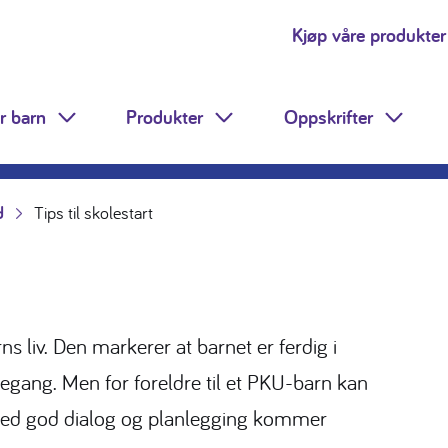
Kjøp våre produkter
r barn
Produkter
Oppskrifter
Toggle Dropdown
Toggle Dropdown
Toggle
d
Tips til skolestart
ns liv. Den markerer at barnet er ferdig i
egang. Men for foreldre til et PKU-barn kan
med god dialog og planlegging kommer