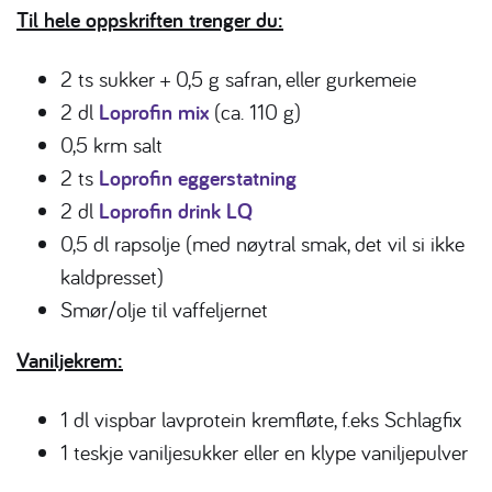
Til hele oppskriften trenger du:
2 ts sukker + 0,5 g safran, eller gurkemeie
2 dl
Loprofin mix
(ca. 110 g)
0,5 krm salt
2 ts
Loprofin eggerstatning
2 dl
Loprofin drink LQ
0,5 dl rapsolje (med nøytral smak, det vil si ikke
kaldpresset)
Smør/olje til vaffeljernet
Vaniljekrem:
1 dl vispbar lavprotein kremfløte, f.eks Schlagfix
1 teskje vaniljesukker eller en klype vaniljepulver