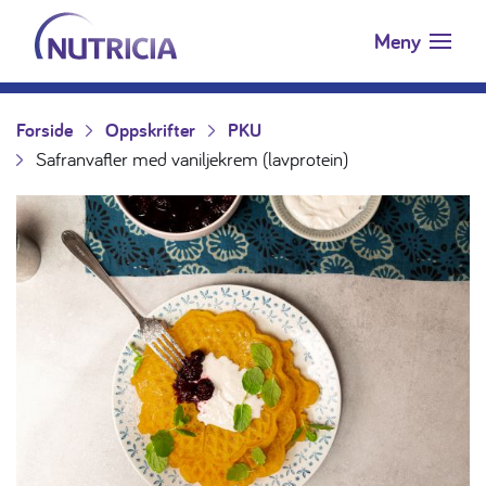
Nutricia.no
Hopp til innholdet
Meny
Forside
Oppskrifter
PKU
Safranvafler med vaniljekrem (lavprotein)