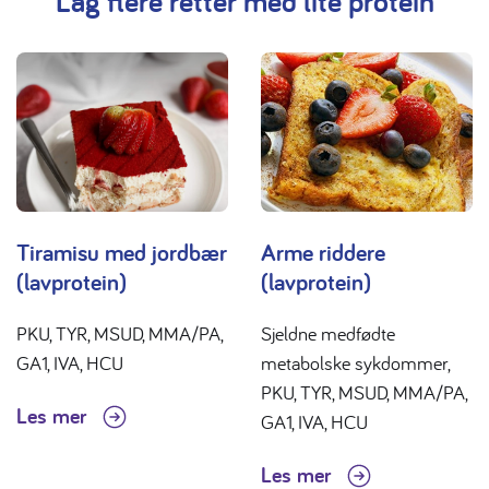
Lag flere retter med lite protein
Tiramisu med jordbær
Arme riddere
(lavprotein)
(lavprotein)
PKU, TYR, MSUD, MMA/PA,
Sjeldne medfødte
GA1, IVA, HCU
metabolske sykdommer,
PKU, TYR, MSUD, MMA/PA,
Les mer
GA1, IVA, HCU
Les mer