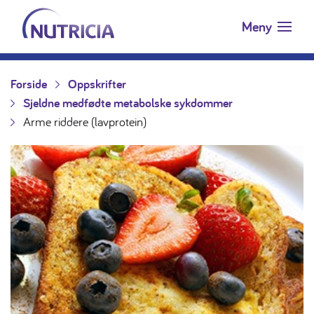
Nutricia.no
Hopp til innholdet
Meny
Forside
Oppskrifter
Sjeldne medfødte metabolske sykdommer
Arme riddere (lavprotein)