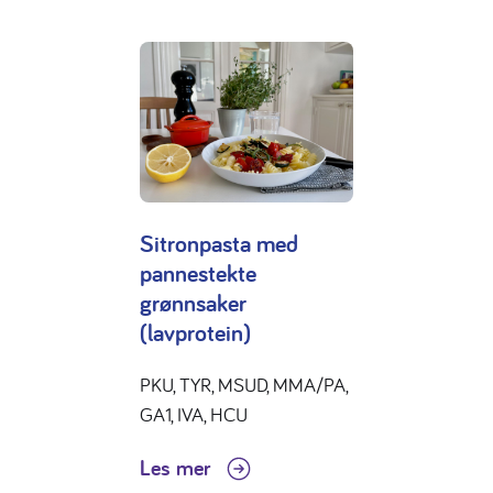
Sitronpasta med
pannestekte
grønnsaker
(lavprotein)
PKU, TYR, MSUD, MMA/PA,
GA1, IVA, HCU
Les mer