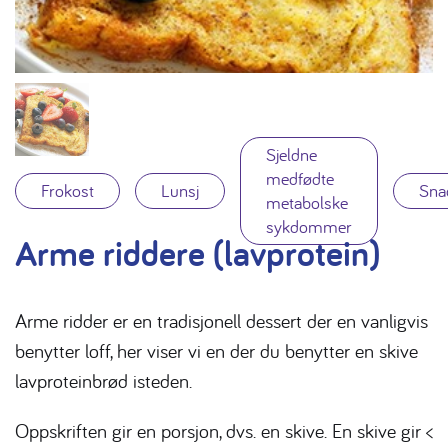
Sjeldne
medfødte
Frokost
Lunsj
Sna
metabolske
sykdommer
Arme riddere (lavprotein)
Arme ridder er en tradisjonell dessert der en vanligvis
benytter loff, her viser vi en der du benytter en skive
lavproteinbrød isteden.
Oppskriften gir en porsjon, dvs. en skive. En skive gir <