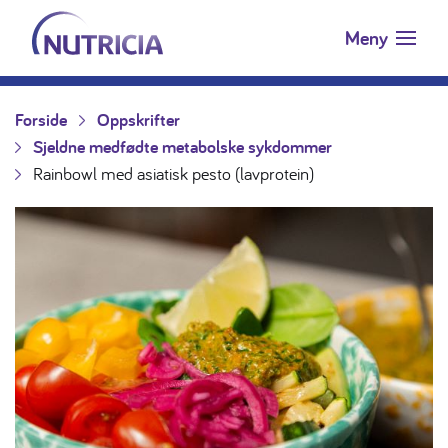
Nutricia.no
Hopp til innholdet
Meny
Forside
Oppskrifter
Sjeldne medfødte metabolske sykdommer
Rainbowl med asiatisk pesto (lavprotein)