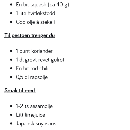
En bit squash (ca 40 g)
1 lite hvitløksfedd
God olje å steke i
Til pestoen trenger du
1 bunt koriander
1 dl grovt revet gulrot
En bit rød chili
0,5 dl rapsolje
Smak til med:
1-2 ts sesamolje
Litt limejuice
Japansk soyasaus