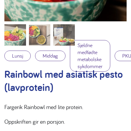
Sjeldne
medfødte
Lunsj
Middag
PK
metabolske
sykdommer
Rainbowl med asiatisk pesto
(lavprotein)
Fargerik Rainbowl med lite protein.
Oppskriften gir en porsjon.