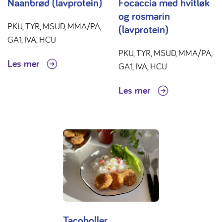
Naanbrød (lavprotein)
Focaccia med hvitløk
og rosmarin
PKU, TYR, MSUD, MMA/PA,
(lavprotein)
GA1, IVA, HCU
PKU, TYR, MSUD, MMA/PA,
Les mer
GA1, IVA, HCU
Les mer
Tacoboller