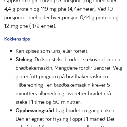
Oppskriften gir 1 brød (10 porsjoner) og inneholder
4,4 g protein og 119 mg phe (4,7 enheter). Ved 10
porsjoner inneholder hver porsjon 0,44 g protein og
12 mg phe ( 1/2 enhet).
Kokkens tips
Kan spises som lunsj eller forrett.
Steking
: Du kan steke brødet i stekovn eller i en
brødbakemaskin. Mengdene forblir uendret. Velg
glutenfritt program på brødbakemaskinen.
Tilberedning i en brødbakemaskin krever 5
minutters tilberedning, hvoretter brødet må
steke i 1 time og 50 minutter.
Oppbevaringsråd
: Lag brødet en gang i uken.
Den er egnet for frysing i opptil 1 måned. Det