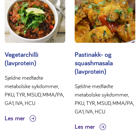
Vegetarchilli
Pastinakk- og
(lavprotein)
squashmasala
(lavprotein)
Sjeldne medfødte
metabolske sykdommer,
Sjeldne medfødte
PKU, TYR, MSUD, MMA/PA,
metabolske sykdommer,
GA1, IVA, HCU
PKU, TYR, MSUD, MMA/PA,
GA1, IVA, HCU
Les mer
Les mer