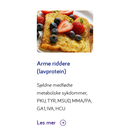
Arme riddere
(lavprotein)
Sjeldne medfødte
metabolske sykdommer,
PKU, TYR, MSUD, MMA/PA,
GA1, IVA, HCU
Les mer