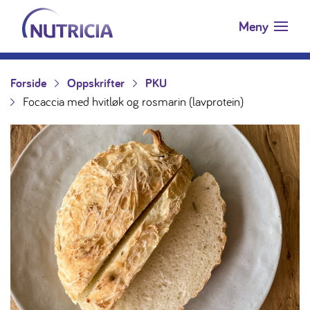
Nutricia.no
Hopp til innholdet
Meny
Forside
Oppskrifter
PKU
Focaccia med hvitløk og rosmarin (lavprotein)