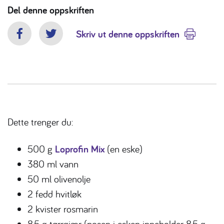
Del denne oppskriften
Skriv ut denne oppskriften
Facebook
Twitter
Dette trenger du:
500 g
Loprofin Mix
(en eske)
380 ml vann
50 ml olivenolje
2 fedd hvitløk
2 kvister rosmarin
8,5 g tørrgjær (posen i esken inneholder 8,5 g