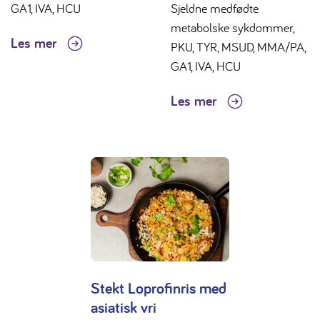
GA1, IVA, HCU
Sjeldne medfødte
metabolske sykdommer,
Les mer
PKU, TYR, MSUD, MMA/PA,
GA1, IVA, HCU
Les mer
Stekt Loprofinris med
asiatisk vri