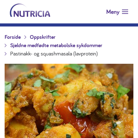
Nutricia.no
Hopp til innholdet
Meny
Forside
Oppskrifter
Sjeldne medfødte metabolske sykdommer
Pastinakk- og squashmasala (lavprotein)