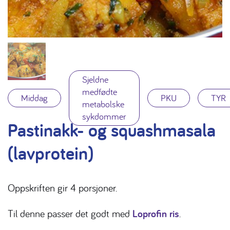
Sjeldne
medfødte
Middag
PKU
TYR
metabolske
sykdommer
Pastinakk- og squashmasala
(lavprotein)
Oppskriften gir 4 porsjoner.
Til denne passer det godt med
Loprofin ris
.