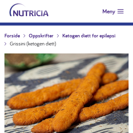
Nutricia.no
Hopp til innholdet
Meny
Forside
Oppskrifter
Ketogen diett for epilepsi
Grissini (ketogen diett)