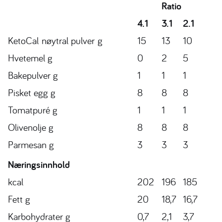
Ratio
4.1
3.1
2.1
KetoCal
nøytral pulver
g
15
13
10
Hvetemel g
0
2
5
Bakepulver g
1
1
1
Pisket egg g
8
8
8
Tomatpuré g
1
1
1
Olivenolje g
8
8
8
Parmesan g
3
3
3
Næringsinnhold
kcal
202
196
185
Fett g
20
18,7
16,7
Karbohydrater g
0,7
2,1
3,7