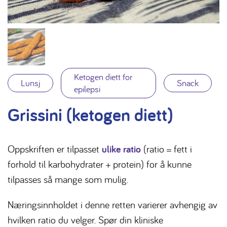
Ketogen diett for
Lunsj
Snack
epilepsi
Grissini (ketogen diett)
Oppskriften er tilpasset
ulike ratio
(ratio = fett i
forhold til karbohydrater + protein) for å kunne
tilpasses så mange som mulig.
Næringsinnholdet i denne retten varierer avhengig av
hvilken ratio du velger. Spør din kliniske