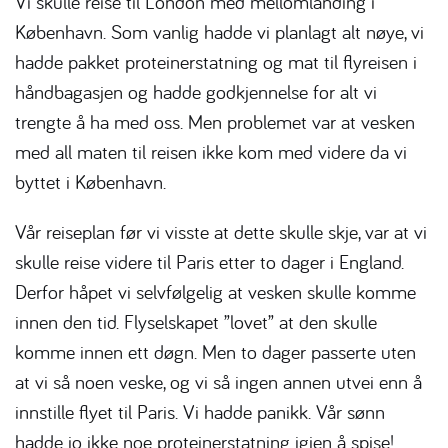
Vi skulle reise til London med mellomlanding i
København. Som vanlig hadde vi planlagt alt nøye, vi
hadde pakket proteinerstatning og mat til flyreisen i
håndbagasjen og hadde godkjennelse for alt vi
trengte å ha med oss. Men problemet var at vesken
med all maten til reisen ikke kom med videre da vi
byttet i København.
Vår reiseplan før vi visste at dette skulle skje, var at vi
skulle reise videre til Paris etter to dager i England.
Derfor håpet vi selvfølgelig at vesken skulle komme
innen den tid. Flyselskapet ”lovet” at den skulle
komme innen ett døgn. Men to dager passerte uten
at vi så noen veske, og vi så ingen annen utvei enn å
innstille flyet til Paris. Vi hadde panikk. Vår sønn
hadde jo ikke noe proteinerstatning igjen å spise!