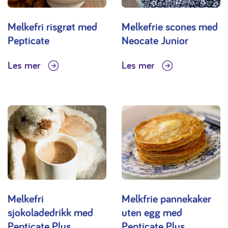
Melkefri risgrøt med
Melkefrie scones med
Pepticate
Neocate Junior
Les mer
Les mer
Melkefri
Melkfrie pannekaker
sjokoladedrikk med
uten egg med
Pepticate Plus
Pepticate Plus