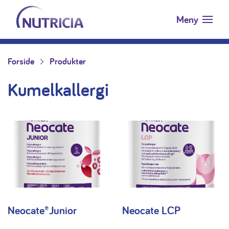
Nutricia.no
Hopp til innholdet
Meny
Forside
Produkter
Kumelkallergi
Neocate®Junior
Neocate LCP