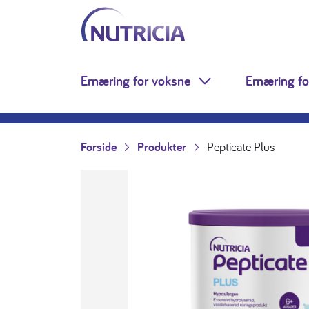
Nutricia.no
Hopp til innholdet
Ernæring for voksne
Ernæring fo
Toggle Dropdown
Forside
Produkter
Pepticate Plus