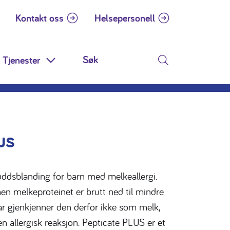
Kontakt oss
Helsepersonell
Tjenester
 Dropdown
Toggle Dropdown
Søk
us
uddsblanding for barn med melkeallergi.
n melkeproteinet er brutt ned til mindre
r gjenkjenner den derfor ikke som melk,
n allergisk reaksjon. Pepticate PLUS er et