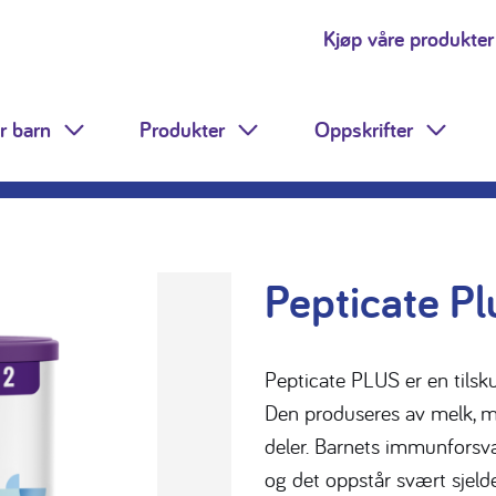
Kjøp våre produkter
r barn
Produkter
Oppskrifter
Toggle Dropdown
Toggle Dropdown
Toggle
Pepticate Pl
Pepticate PLUS er en tilsk
Den produseres av melk, me
deler. Barnets immunforsva
og det oppstår svært sjelde