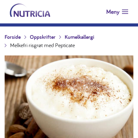
Nutricia.no
Hopp til innholdet
Meny
Forside
Oppskrifter
Kumelkallergi
Melkefri risgrøt med Pepticate