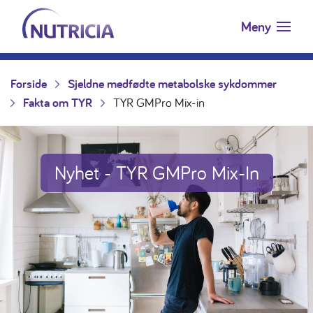
Nutricia.no
Hopp til innholdet
Meny
Forside
Sjeldne medfødte metabolske sykdommer
Fakta om TYR
TYR GMPro Mix-in
Nyhet - TYR GMPro Mix-In