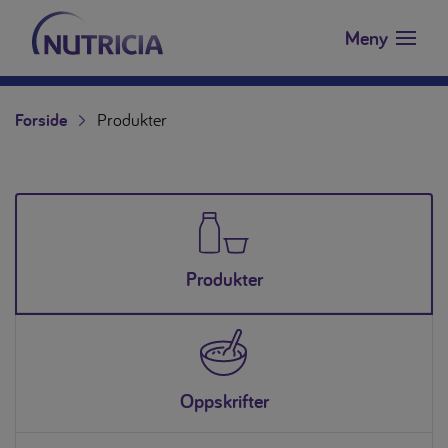
Nutricia.no
Hopp til innholdet
Meny
Forside
Produkter
Produkter
Oppskrifter