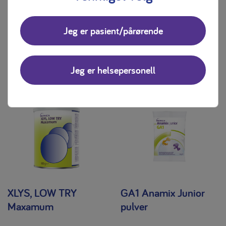
Jeg er pasient/pårørende
Varemerke
Varemerke
Jeg er helsepersonell
XLYS, LOW TRY
GA1 Anamix Junior
Maxamum
pulver