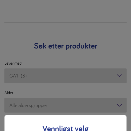
Søk etter produkter
Lever med
Lever
med
Alder
Alder
Produktspesifikasjon
Vennligst velg
Produktspesifikasjon