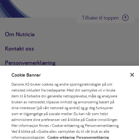
Tilbake til toppen
Om Nutricia
Kontakt oss
Personvernerklæring
Cookie Banner
Erklæring om informasjonskapsler
Danone AS bruker cookies og andre sporingsteknologier på sitt
Cookie-innstillinger
nettsted, inkludert fra tredjeparter. Med ditt samtykke vil vi bruke
dem til å forbedre din generelle nettopplevelse, måle og analysere
bruken av nettstedet, tilpasse innhold og annonsering basert på
Åpenhetsloven
dine interesser (på vårt nettsted og andre) og gi deg funksjoner
som er tilgjengelige på sosiale medier. Du kan når som helst
Juridisk merknad
administrere dine preferanser ved å klikke på Cookie-innstillinger.
Mer informasjon finnes i Cookie-erklæring og Personvernerklæring.
Ved å klikke på «Godta alle» samtykker du til vår bruk av alle
Skriv ut siden
informasjonskapsler.
Cookie-erklæring
Personvernerklæring