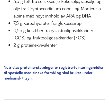
3,5 g fett fra solsikkeolje, kokosolje, rapsolje og
olje fra Crypthecodinium cohnii og Mortierella
alpina med høyt innhold av ARA og DHA
7,5 g karbohydrater fra glukosesirup
0,56 g kostfiber fra galaktooligosakkarider
(GOS) og fruktooligosakkarider (FOS)
2 g proteinekvivalenter
Nutricias proteinerstatninger er registrerte næringsmidler
til spesielle medisinske formål og skal brukes under
medisinsk tilsyn.