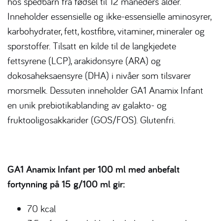
hos spedbarn fra fødsel til 12 måneders alder.
Inneholder essensielle og ikke-essensielle aminosyrer,
karbohydrater, fett, kostfibre, vitaminer, mineraler og
sporstoffer. Tilsatt en kilde til de langkjedete
fettsyrene (LCP), arakidonsyre (ARA) og
dokosaheksaensyre (DHA) i nivåer som tilsvarer
morsmelk. Dessuten inneholder GA1 Anamix Infant
en unik prebiotikablanding av galakto- og
fruktooligosakkarider (GOS/FOS). Glutenfri.
GA1 Anamix Infant per 100 ml med anbefalt
fortynning på 15 g/100 ml gir:
70 kcal