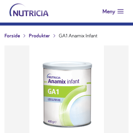
Nutricia.no
Hopp til innholdet
Meny
Forside
Produkter
GA1 Anamix Infant