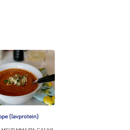
pe (lavprotein)
, MSUD, MMA/PA, GA1, IVA,