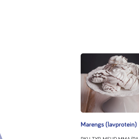
Marengs (lavprotein)
PKU, TYR, MSUD, MMA/PA, 