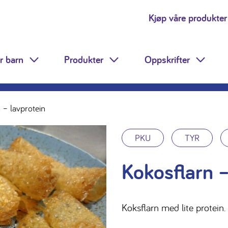
Kjøp våre produkter
r barn
Produkter
Oppskrifter
Toggle Dropdown
Toggle Dropdown
Toggle
 – lavprotein
PKU
TYR
Kokosflarn –
Koksflarn med lite protein.