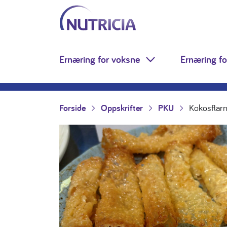
Nutricia.no
Hopp til innholdet
Ernæring for voksne
Ernæring fo
Toggle Dropdown
Forside
Oppskrifter
PKU
Kokosflarn