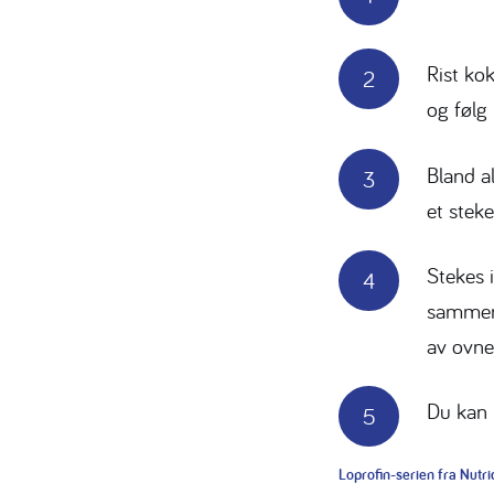
Rist ko
og følg 
Bland a
et steke
Stekes 
sammen 
av ovne
Du kan 
Loprofin-serien fra Nutr