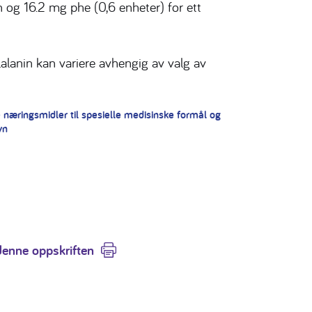
in og 16.2 mg phe (0,6 enheter) for ett
lalanin kan variere avhengig av valg av
te næringsmidler til spesielle medisinske formål og
yn
denne oppskriften