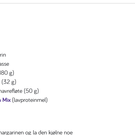
rin
asse
(180 g)
p (32 g)
havrefløte (50 g)
n Mix
(lavproteinmel)
argarinen og la den kjølne noe