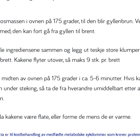
kosmassen i ovnen på 175 grader, til den blir gyllenbrun. V
med, den kan fort gå fra gyllen til brent.
lle ingrediensene sammen og legg ut teskje store klumper
brett. Kakene flyter utover, så maks 9 stk. pr. brett
i midten av ovnen på 175 grader i ca. 5-6 minutter. Hvis k
under steking, så ta de fra hverandre umiddelbart etter at 
n.
la kakene være flate, eller forme de mens de er varme.
icia er til kostbehandling av medfødte metabolske sykdommer som krever protein