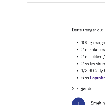
Dette trenger du:
100 g marga
2 dl kokosm
2 dl sukker 
2 ss lys siru
1/2 dl Oatly 
6 ss
Loprofi
Slik gjør du:
Smelt m