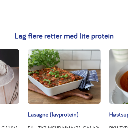
Lag flere retter med lite protein
Lasagne (lavprotein)
Høstsup
GA1, IVA,
PKU, TYR, MSUD, MMA/PA, GA1, IVA,
PKU, TYR