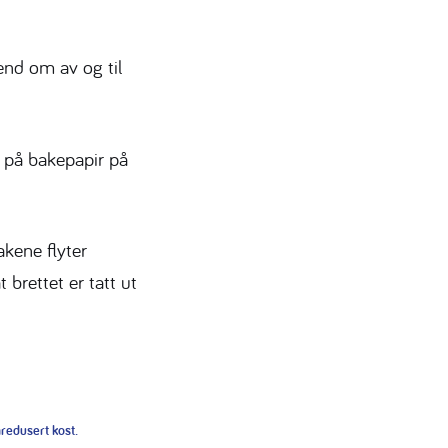
end om av og til
 på bakepapir på
akene flyter
brettet er tatt ut
redusert kost.