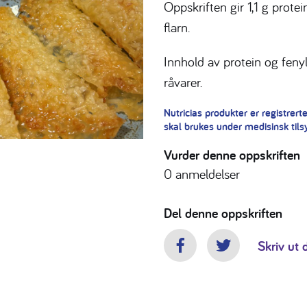
Oppskriften gir 1,1 g prote
flarn.
Innhold av protein og feny
råvarer.
Nutricias produkter er registrer
skal brukes under medisinsk tils
Vurder denne oppskriften
0
anmeldelser
Del denne oppskriften
Skriv ut 
Facebook
Twitter