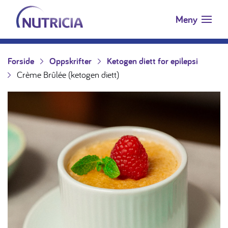
Nutricia.no
Hopp til innholdet
Meny
Forside
Oppskrifter
Ketogen diett for epilepsi
Crème Brûlée (ketogen diett)