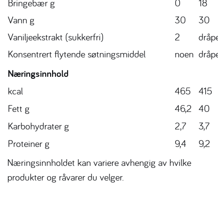
Bringebær g
0
18
Vann g
30
30
Vaniljeekstrakt (sukkerfri)
2
dråp
Konsentrert flytende søtningsmiddel
noen
dråp
Næringsinnhold
kcal
465
415
Fett g
46,2
40
Karbohydrater g
2,7
3,7
Proteiner g
9,4
9,2
Næringsinnholdet kan variere avhengig av hvilke
produkter og råvarer du velger.