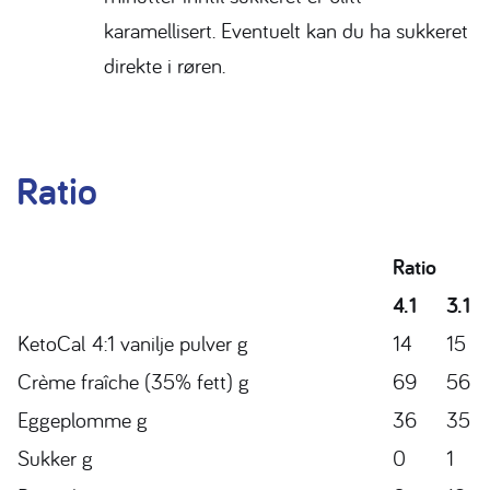
karamellisert. Eventuelt kan du ha sukkeret
direkte i røren.
Ratio
Ratio
4.1
3.1
KetoCal
4:1 vanilje pulver g
14
15
Crème
fraîche
(35% fett) g
69
56
Eggeplomme g
36
35
Sukker g
0
1