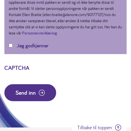
oppbevare disse inntil pakken er sendt og vil ikke benytte disse til
andre formål. Vi sletter personopplysningene når pakken er sendt.
Kontakt Ellen Bratlie (ellen.bratlie@danone.com/90177121) hvis du
ikke ønsker vareprøver likevel, eller ønsker å trekke tilbake ditt
samtykke slik at vi kan slette opplysningene du har gitt oss. Her kan du
lese vår
Personvernerklæring
Jeg godkjenner
CAPTCHA
Send inn
Tilbake til toppen