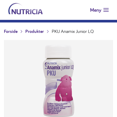
Nutricia.no
Hopp til innholdet
Meny
Forside
Produkter
PKU Anamix Junior LQ