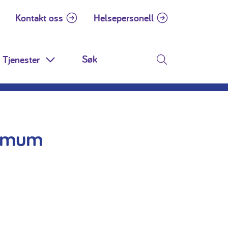
Kontakt oss
Helsepersonell
Tjenester
 Dropdown
Toggle Dropdown
Søk
amum