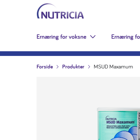
Nutricia.no
Hopp til innholdet
Ernæring for voksne
Ernæring fo
Toggle Dropdown
Forside
Produkter
MSUD Maxamum