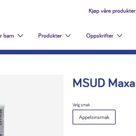
Kjøp våre produkter
r barn
Produkter
Oppskrifter
Toggle Dropdown
Toggle Dropdown
Toggle
MSUD Max
Velg smak
Appelsinsmak