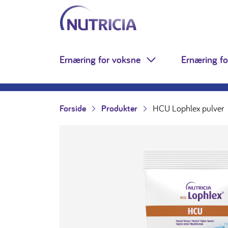
Nutricia.no
Hopp til innholdet
Ernæring for voksne
Ernæring fo
Toggle Dropdown
Forside
Produkter
HCU Lophlex pulver