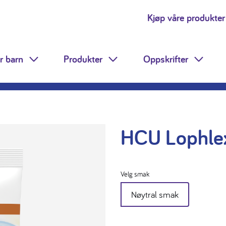
Kjøp våre produkter
r barn
Produkter
Oppskrifter
Toggle Dropdown
Toggle Dropdown
Toggle
HCU Lophlex
Velg smak
Nøytral smak