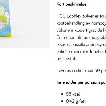
Kort beskrivelse:
HCU Lophlex pulver er en p
kostbehandling av homocys
voksne, inkludert gravide k
En metioninfri aminosyreb
ikke-essensielle aminosyrer
enkelte mineraler. Inneho
og søtstoff.
Leveres i esker med 30 pos
Inneholder per porsjonspo
98 kcal
0,42 g fett