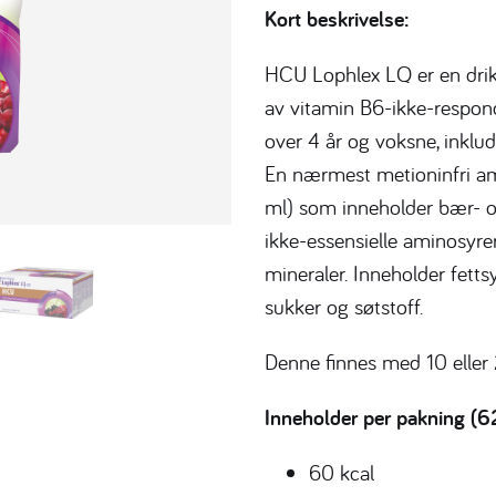
Kort beskrivelse:
HCU Lophlex LQ er en drikk
av vitamin B6-ikke-respo
over 4 år og voksne, inklud
En nærmest metioninfri a
ml) som inneholder bær- og
ikke-essensielle aminosyrer
mineraler. Inneholder fet
sukker og søtstoff.
Denne finnes med 10 eller 
Inneholder per pakning (6
60 kcal