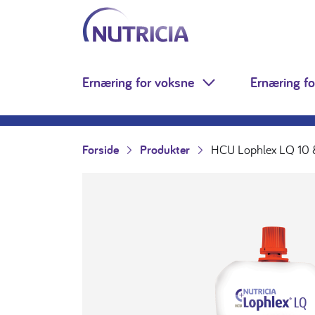
Nutricia.no
Hopp til innholdet
Ernæring for voksne
Ernæring fo
Toggle Dropdown
Forside
Produkter
HCU Lophlex LQ 10