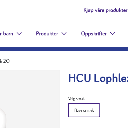
Kjøp våre produkter
r barn
Produkter
Oppskrifter
Toggle Dropdown
Toggle Dropdown
Toggle
 & 2O
HCU Lophle
Velg smak
Bærsmak