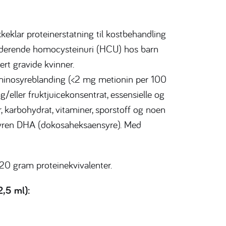
eklar proteinerstatning til kostbehandling
nderende homocysteinuri (HCU) hos barn
ert gravide kvinner.
minosyreblanding (<2 mg metionin per 100
/eller fruktjuicekonsentrat, essensielle og
, karbohydrat, vitaminer, sporstoff og noen
tsyren DHA (dokosaheksaensyre). Med
20 gram proteinekvivalenter.
2,5 ml):