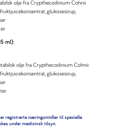
bilsk olje fra Crypthecodinium Cohnii
fruktjuicekonsentrat, glukosesirup,
ker
ter
25 ml):
abilsk olje fra Crypthecodinium Cohnii
fruktjuicekonsentrat, glukosesirup,
ker
ter
er registrerte næringsmidler til spesielle
ukes under medisinsk tilsyn.