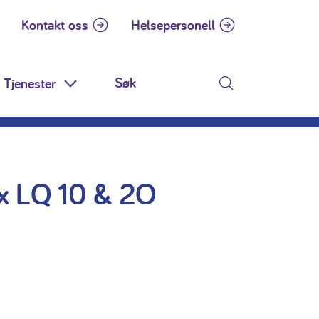
Kontakt oss
Helsepersonell
Tjenester
 Dropdown
Toggle Dropdown
Søk
x LQ 10 & 2O