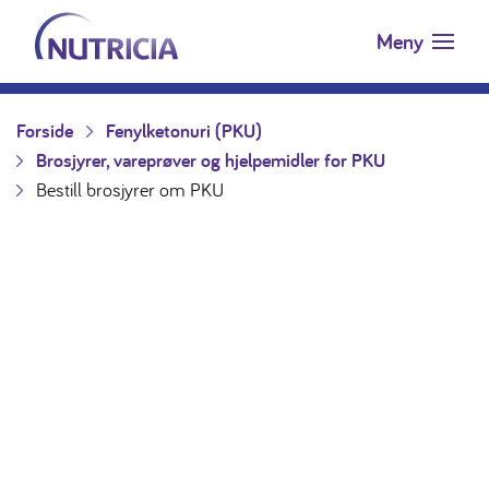
Nutricia.no
Hopp til innholdet
Meny
Forside
Fenylketonuri (PKU)
Brosjyrer, vareprøver og hjelpemidler for PKU
Bestill brosjyrer om PKU