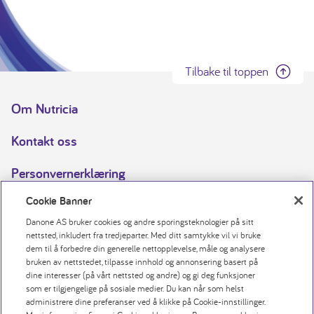
Tilbake til toppen
Om Nutricia
Kontakt oss
Personvernerklæring
Cookie Banner
Erklæring om informasjonskapsler
Danone AS bruker cookies og andre sporingsteknologier på sitt
Cookie-innstillinger
nettsted, inkludert fra tredjeparter. Med ditt samtykke vil vi bruke
dem til å forbedre din generelle nettopplevelse, måle og analysere
bruken av nettstedet, tilpasse innhold og annonsering basert på
Åpenhetsloven
dine interesser (på vårt nettsted og andre) og gi deg funksjoner
som er tilgjengelige på sosiale medier. Du kan når som helst
Juridisk merknad
administrere dine preferanser ved å klikke på Cookie-innstillinger.