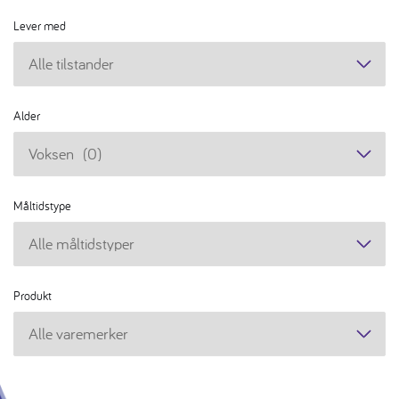
Lever med
Lever
med
Alder
Alder
Måltidstype
Måltidstype
Produkt
Produkt