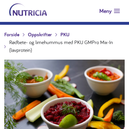
Nutricia.no
Hopp til innholdet
Meny
Forside
Oppskrifter
PKU
Rødbete- og limehummus med PKU GMPro Mix-In
(lavprotein)