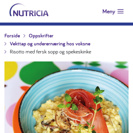
Nutricia.no
Hopp til innholdet
Meny
Forside
Oppskrifter
Vekttap og underernæring hos voksne
Risotto med fersk sopp og spekeskinke