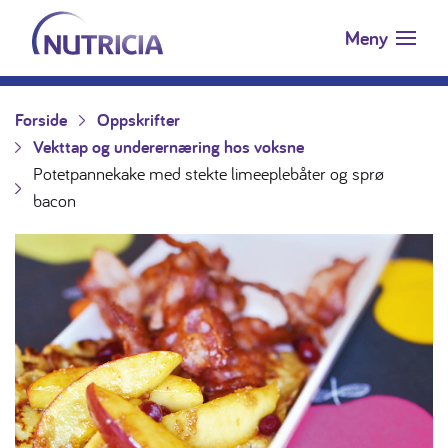
Nutricia.no
Hopp til innholdet
Meny
Forside
Oppskrifter
Vekttap og underernæring hos voksne
Potetpannekake med stekte limeeplebåter og sprø
bacon