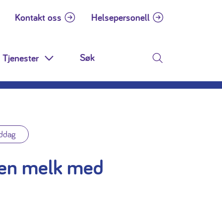
Kontakt oss
Helsepersonell
Tjenester
 Dropdown
Toggle Dropdown
Søk
ddag
en melk med