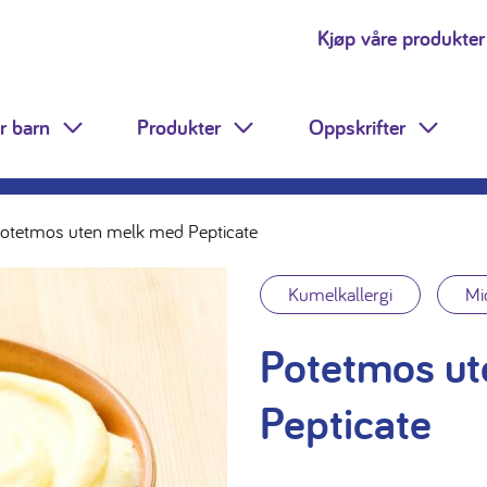
Kjøp våre produkter
r barn
Produkter
Oppskrifter
Toggle Dropdown
Toggle Dropdown
Toggle
otetmos uten melk med Pepticate
Kumelkallergi
Mi
Potetmos ut
Pepticate