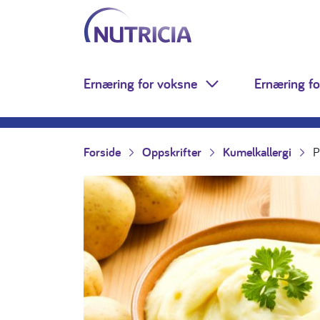
Nutricia.no
Hopp til innholdet
Ernæring for voksne
Ernæring fo
Toggle Dropdown
Forside
Oppskrifter
Kumelkallergi
P