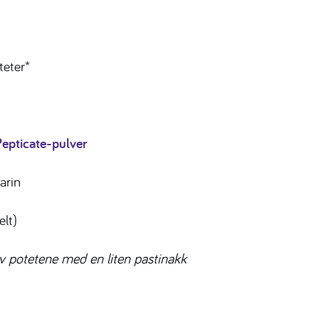
teter*
Pepticate-pulver
arin
elt)
av potetene med en liten pastinakk