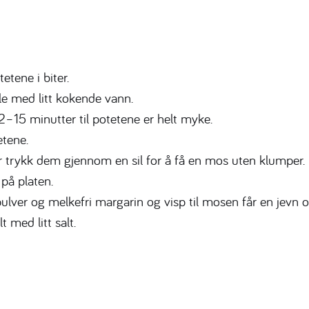
etene i biter.
le med litt kokende vann.
2–15 minutter til potetene er helt myke.
etene.
r trykk dem gjennom en sil for å få en mos uten klumper.
 på platen.
pulver og melkefri margarin og visp til mosen får en jevn o
 med litt salt.