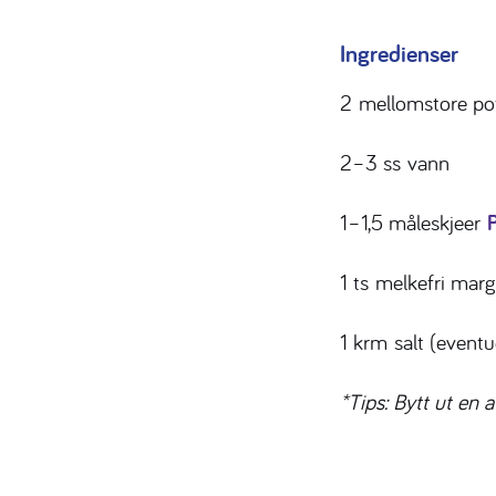
Ingredienser
2
mellomstore po
2–3 ss
vann
1–1,5 måleskjeer
1 ts
melkefri marg
1 krm
salt (eventu
*Tips: Bytt ut en 