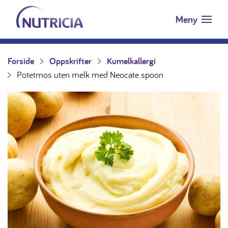
Nutricia.no
Hopp til innholdet
Meny
Forside
Oppskrifter
Kumelkallergi
Potetmos uten melk med Neocate spoon