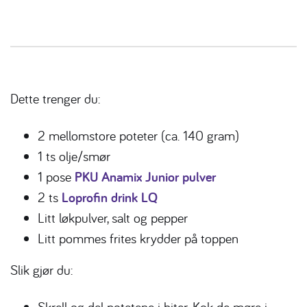
Dette trenger du:
2 mellomstore poteter (ca. 140 gram)
1 ts olje/smør
1 pose
PKU Anamix Junior pulver
2 ts
Loprofin drink LQ
Litt løkpulver, salt og pepper
Litt pommes frites krydder på toppen
Slik gjør du:
Skrell og del potetene i biter. Kok de møre i