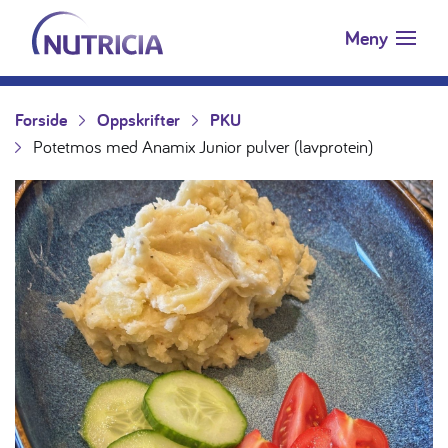
Nutricia.no
Hopp til innholdet
Meny
Forside
Oppskrifter
PKU
Potetmos med Anamix Junior pulver (lavprotein)