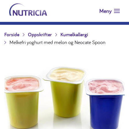
Nutricia.no
Hopp til innholdet
Meny
Forside
Oppskrifter
Kumelkallergi
Melkefri yoghurt med melon og Neocate Spoon