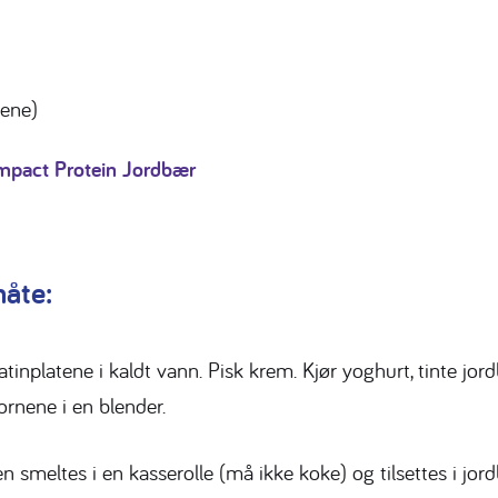
øene)
mpact Protein Jordbær
åte:
atinplatene i kaldt vann. Pisk krem. Kjør yoghurt, tinte jor
kornene i en blender.
en smeltes i en kasserolle (må ikke koke) og tilsettes i jo