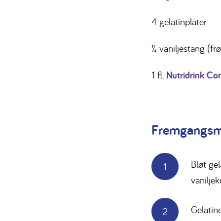
4 gelatinplater
½ vaniljestang (fr
1 fl.
Nutridrink Co
Fremgangsm
Bløt gel
vanilje
Gelatin