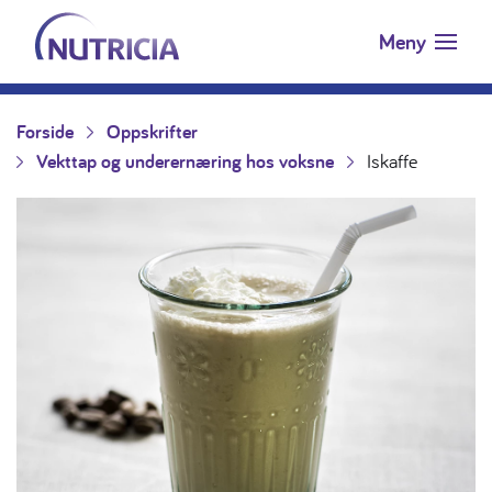
Nutricia.no
Hopp til innholdet
Meny
Forside
Oppskrifter
Vekttap og underernæring hos voksne
Iskaffe