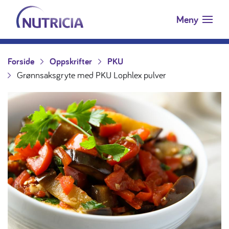
Nutricia.no
Hopp til innholdet
Meny
Forside
Oppskrifter
PKU
Grønnsaksgryte med PKU Lophlex pulver