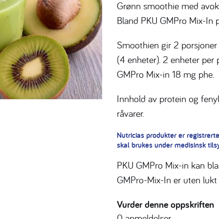
Grønn smoothie med avokad
Bland PKU GMPro Mix-In pu
Smoothien gir 2 porsjoner
(4 enheter). 2 enheter per 
GMPro Mix-in 18 mg phe.
Innhold av protein og feny
råvarer.
Nutricias produkter er registrer
skal brukes under medisinsk tils
PKU GMPro Mix-in kan blan
GMPro-Mix-In er uten lukt 
Vurder denne oppskriften
0
anmeldelser