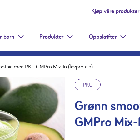
Kjøp våre produkter
r barn
Produkter
Oppskrifter
Toggle Dropdown
Toggle Dropdown
Toggle
othie med PKU GMPro Mix-In (lavprotein)
PKU
Grønn smoo
GMPro Mix-I