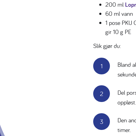
200 ml
Lopr
60 ml vann
1 pose PKU G
gir 10 g PE
Slik gjør du:
Bland a
sekunde
Del por
oppløst.
Den and
timer.