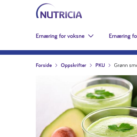
Nutricia.no
Hopp til innholdet
Ernæring for voksne
Ernæring fo
Toggle Dropdown
Forside
Oppskrifter
PKU
Grønn smo