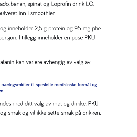
o, banan, spinat og Loprofin drink LQ.
lveret inn i smoothien.
 og inneholder 2,5 g protein og 95 mg phe
porsjon. I tillegg inneholder en pose PKU
lalanin kan variere avhengig av valg av
te næringsmidler til spesielle medisinske formål og
yn.
des med ditt valg av mat og drikke. PKU
og smak og vil ikke sette smak på drikken.