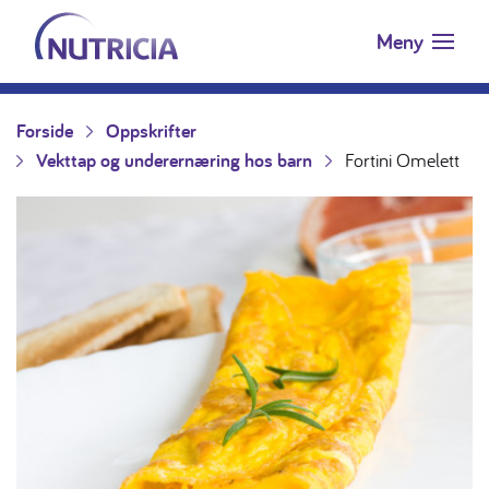
Nutricia.no
Hopp til innholdet
Meny
Forside
Oppskrifter
Vekttap og underernæring hos barn
Fortini Omelett