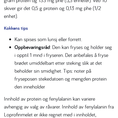
gram protein og 133 mg phe (5,3 enheter). Ved 10
skiver gir det 0,5 g protein og 0,13 mg phe (1/2
enhet).
Kokkens tips
Kan spises som lunsj eller forrett.
Oppbevaringsråd
: Den kan fryses og holder seg
i opptil 1 mnd i fryseren. Det anbefales å fryse
brødet umiddelbart etter steking slik at det
beholder sin smidighet. Tips: noter på
fryseposen stekedatoen og mengden protein
den inneholder
Innhold av protein og fenylalanin kan variere
avhengig av valg av råvarer. Innhold av fenylalanin fra
Loprofinmelet er ikke regnet med i innholdet,