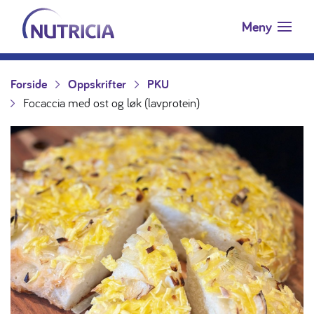
Nutricia.no
Hopp til innholdet
Meny
Forside
Oppskrifter
PKU
Focaccia med ost og løk (lavprotein)