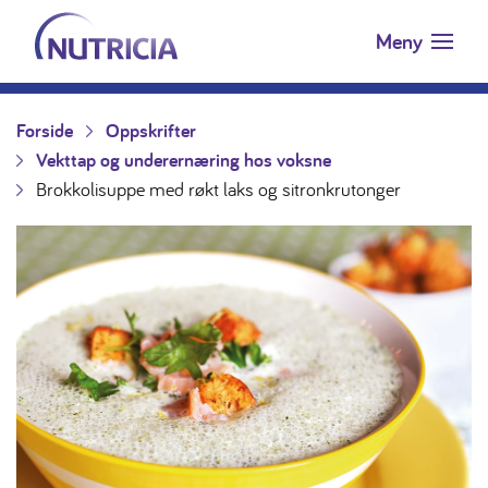
Nutricia.no
Hopp til innholdet
Meny
Forside
Oppskrifter
Vekttap og underernæring hos voksne
Brokkolisuppe med røkt laks og sitronkrutonger