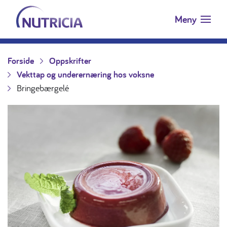
Nutricia.no
Hopp til innholdet
Meny
Forside
Oppskrifter
Vekttap og underernæring hos voksne
Bringebærgelé