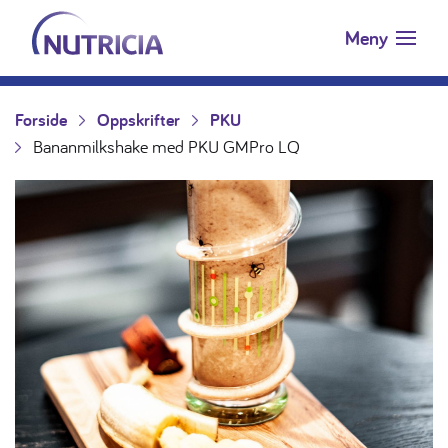
Nutricia.no
Hopp til innholdet
Meny
Forside
Oppskrifter
PKU
Bananmilkshake med PKU GMPro LQ