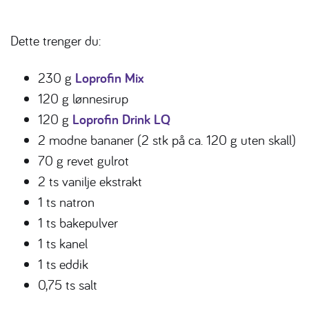
Dette trenger du:
230 g
Loprofin Mix
120 g lønnesirup
120 g
Loprofin Drink LQ
2 modne bananer (2 stk på ca. 120 g uten skall)
70 g revet gulrot
2 ts vanilje ekstrakt
1 ts natron
1 ts bakepulver
1 ts kanel
1 ts eddik
0,75 ts salt