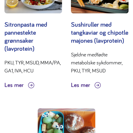
Sitronpasta med
Sushiruller med
pannestekte
tangkaviar og chipotle
grønnsaker
majones (lavprotein)
(lavprotein)
Sjeldne medfødte
PKU, TYR, MSUD, MMA/PA,
metabolske sykdommer,
GA1, IVA, HCU
PKU, TYR, MSUD
Les mer
Les mer