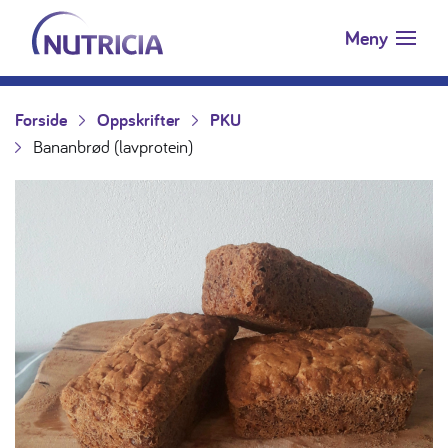
Nutricia.no
Hopp til innholdet
Meny
Forside
Oppskrifter
PKU
Bananbrød (lavprotein)