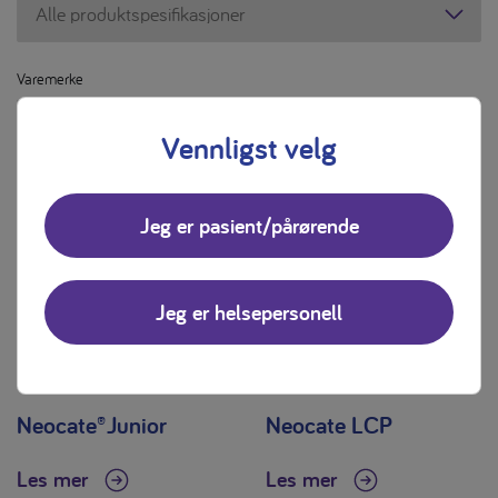
Varemerke
Varemerke
Vennligst velg
Jeg er pasient/pårørende
Jeg er helsepersonell
Neocate®Junior
Neocate LCP
Les mer
Les mer