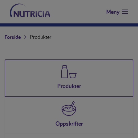
Nutricia.no
Hopp til innholdet
Meny
Forside
Produkter
Produkter
Oppskrifter