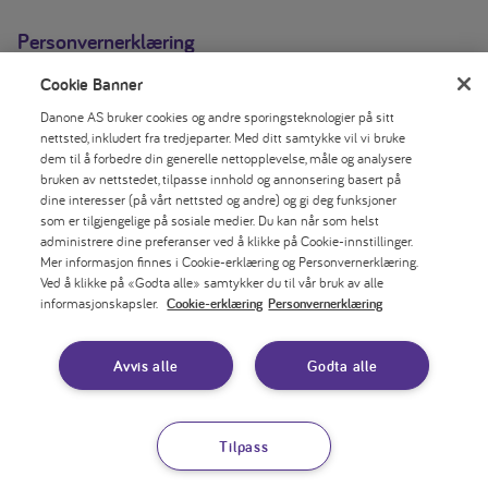
Personvernerklæring
Cookie Banner
Erklæring om informasjonskapsler
Danone AS bruker cookies og andre sporingsteknologier på sitt
Cookie-innstillinger
nettsted, inkludert fra tredjeparter. Med ditt samtykke vil vi bruke
dem til å forbedre din generelle nettopplevelse, måle og analysere
bruken av nettstedet, tilpasse innhold og annonsering basert på
Åpenhetsloven
dine interesser (på vårt nettsted og andre) og gi deg funksjoner
som er tilgjengelige på sosiale medier. Du kan når som helst
Juridisk merknad
administrere dine preferanser ved å klikke på Cookie-innstillinger.
Mer informasjon finnes i Cookie-erklæring og Personvernerklæring.
Ved å klikke på «Godta alle» samtykker du til vår bruk av alle
Skriv ut siden
informasjonskapsler.
Cookie-erklæring
Personvernerklæring
Følg oss:
Facebook
LinkedIn
Instagram
Avvis alle
Godta alle
Tilpass
Copyright © 2026 Danone AS